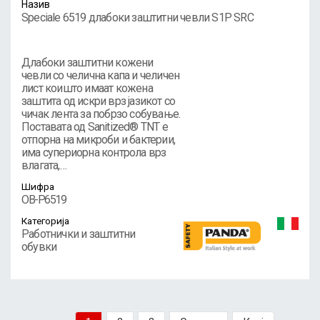
Назив
Speciale 6519 длабоки заштитни чевли S1P SRC
Длабоки заштитни кожени
чевли со челична капа и челичен
лист коишто имаат кожена
заштита од искри врз јазикот со
чичак лента за побрзо собување.
Поставата од Sanitized® TNT е
отпорна на микроби и бактерии,
има супериорна контрола врз
влагата,…
Шифра
OB-P6519
Категорија
Работнички и заштитни
обувки