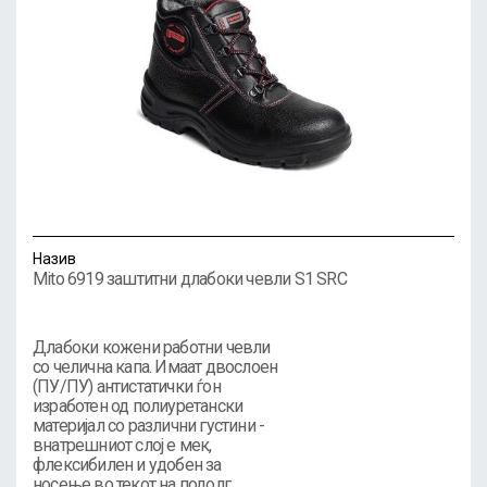
Назив
Mito 6919 заштитни длабоки чевли S1 SRC
Длабоки кожени работни чевли
со челична капа. Имаат двослоен
(ПУ/ПУ) антистатички ѓон
изработен од полиуретански
материјал со различни густини -
внатрешниот слој е мек,
флексибилен и удобен за
носење во текот на подолг