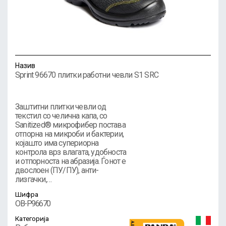
Назив
Sprint 96670 плитки работни чевли S1 SRC
Заштитни плитки чевли од
текстил со челична капа, со
Sanitized® микрофибер постава
отпорна на микроби и бактерии,
којашто има супериорна
контрола врз влагата, удобноста
и отпорноста на абразија. Ѓонот е
двослоен (ПУ/ПУ), анти-
лизгачки,…
Шифра
OB-P96670
Категорија