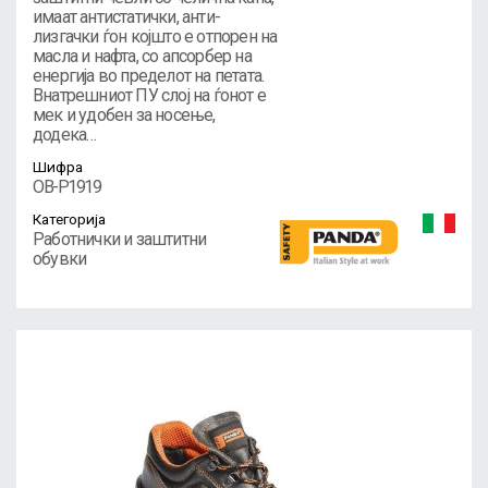
имаат антистатички, анти-
лизгачки ѓон којшто е отпорен на
масла и нафта, со апсорбер на
енергија во пределот на петата.
Внатрешниот ПУ слој на ѓонот е
мек и удобен за носење,
додека…
Шифра
OB-P1919
Категорија
Работнички и заштитни
обувки