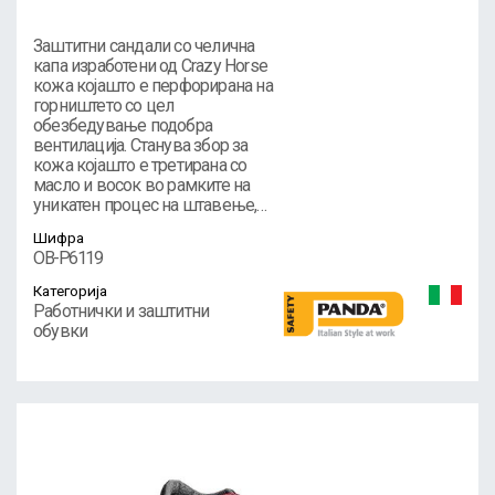
Заштитни сандали со челична
капа изработени од Crazy Horse
кожа којашто е перфорирана на
горништето со цел
обезбедување подобра
вентилација. Станува збор за
кожа којашто е третирана со
масло и восок во рамките на
уникатен процес на штавење,…
Шифра
OB-P6119
Категорија
Работнички и заштитни
обувки