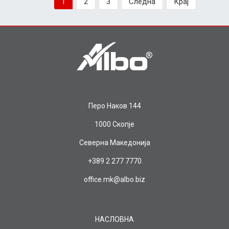
1
2
3
Следна
Крај
Перо Наков 144
1000 Скопје
Северна Македонија
+389 2 277 7770
office.mk@albo.biz
НАСЛОВНА