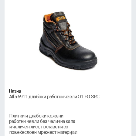
Назив
Alfa 6911 длабоки работни чевли O1 FO SRC
Плитки и длабоки кожени
работни чевли без челична капа
и челичен лист, поставени со
повеќеслоен мрежест материјал