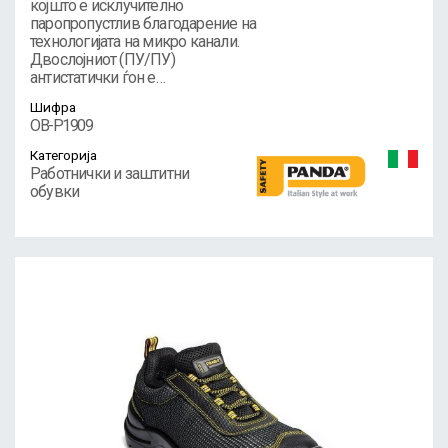
којшто е исклучително
паропропустлив благодарение на
технологијата на микро канали.
Двослојниот (ПУ/ПУ)
антистатички ѓон е…
Шифра
OB-P1909
Категорија
Работнички и заштитни
обувки