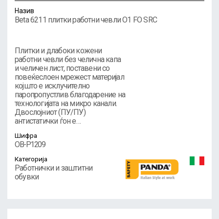
Назив
Beta 6211 плитки работни чевли O1 FO SRC
Плитки и длабоки кожени
работни чевли без челична капа
и челичен лист, поставени со
повеќеслоен мрежест материјал
којшто е исклучително
паропропустлив благодарение на
технологијата на микро канали.
Двослојниот (ПУ/ПУ)
антистатички ѓон е…
Шифра
OB-P1209
Категорија
Работнички и заштитни
обувки