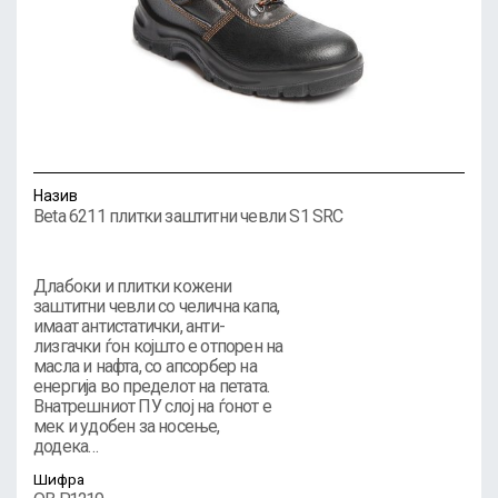
Назив
Beta 6211 плитки заштитни чевли S1 SRC
Длабоки и плитки кожени
заштитни чевли со челична капа,
имаат антистатички, анти-
лизгачки ѓон којшто е отпорен на
масла и нафта, со апсорбер на
енергија во пределот на петата.
Внатрешниот ПУ слој на ѓонот е
мек и удобен за носење,
додека…
Шифра