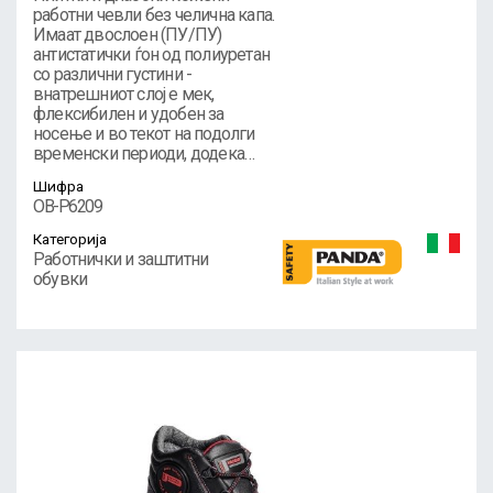
работни чевли без челична капа.
Имаат двослоен (ПУ/ПУ)
антистатички ѓон од полиуретан
со различни густини -
внатрешниот слој е мек,
флексибилен и удобен за
носење и во текот на подолги
временски периоди, додека…
Шифра
OB-P6209
Категорија
Работнички и заштитни
обувки