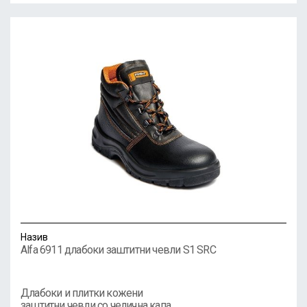
Назив
Alfa 6911 длабоки заштитни чевли S1 SRC
Длабоки и плитки кожени
заштитни чевли со челична капа,