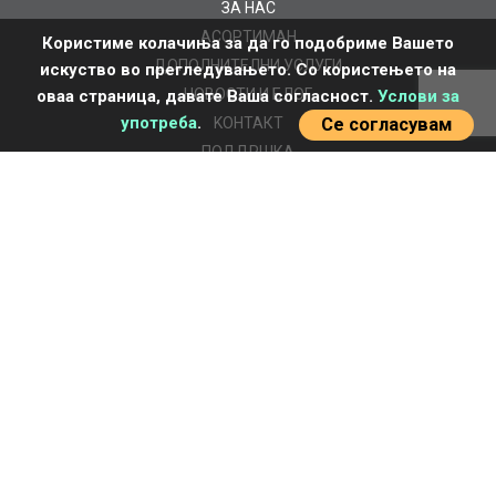
ЗА НАС
AСОРТИМАН
Користиме колачиња за да го подобриме Вашето
ДОПОЛНИТЕЛНИ УСЛУГИ
искуство во прегледувањето. Со користењето на
НОВОСТИ И БЛОГ
оваа страница, давате Ваша согласност.
Услови за
употреба
.
KOНТАКТ
Се согласувам
ПОДДРШКА
ВАЖНИ ЛИНКОВИ
Регулатива и сертификати
Кариера
Упатство за добивање понуда
Услови за користење на веб - страницата
Albo
© 2026 All Right Reserved. Design by
WebBox Solutions