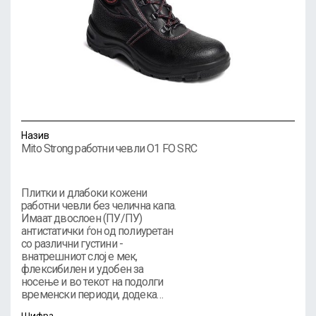
Назив
Mito Strong работни чевли O1 FO SRC
Плитки и длабоки кожени
работни чевли без челична капа.
Имаат двослоен (ПУ/ПУ)
антистатички ѓон од полиуретан
со различни густини -
внатрешниот слој е мек,
флексибилен и удобен за
носење и во текот на подолги
временски периоди, додека…
Шифра