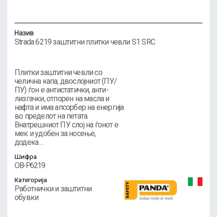
Назив
Strada 6219 заштитни плитки чевли S1 SRC
Плитки заштитни чевли со
челична капа, двослојниот (ПУ/
ПУ) ѓон е антистатички, анти-
лизгачки, отпорен на масла и
нафта и има апсорбер на енергија
во пределот на петата.
Внатрешниот ПУ слој на ѓонот е
мек и удобен за носење,
додека…
Шифра
OB-P6219
Категорија
Работнички и заштитни
обувки