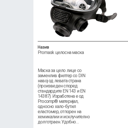
Назив
Promask целосна маска
Маска за цело лице со
заменлив филтер со DIN
навој од левата страна
(произведен според
стандардите EN 143 и EN
14387). Изработена е од
Procomp® материјал,
односно хало-бутил
еластомер, отпорен на
хемикалии и исклучително
долготраен. Удобно…