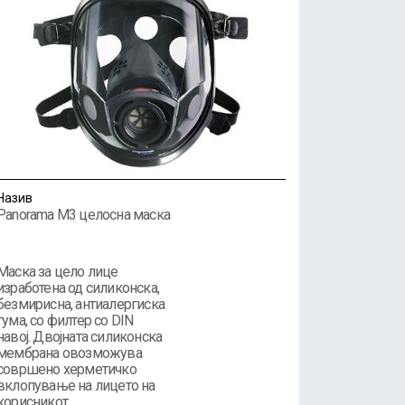
Назив
Panorama M3 целосна маска
Маска за цело лице
изработена од силиконска,
безмирисна, антиалергиска
гума, со филтер со DIN
навој. Двојната силиконска
мембрана овозможува
совршено херметичко
вклопување на лицето на
корисникот.