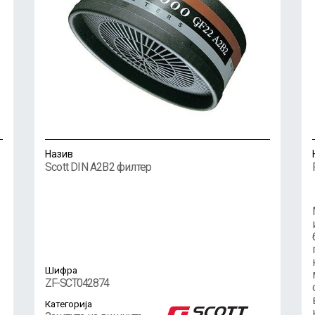
Назив
Scott DIN A2B2 филтер
Шифра
ZF-SCT042874
Категорија