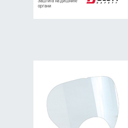
Заштита на дишните
органи