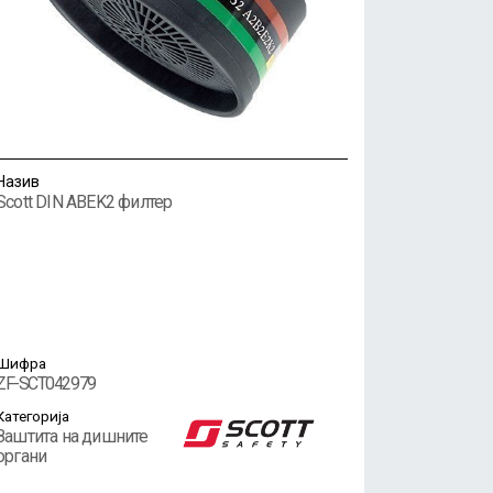
Назив
Scott DIN ABEK2 филтер
Шифра
ZF-SCT042979
Категорија
Заштита на дишните
органи