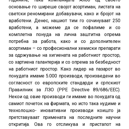
основање го ширеше својот асортиман, листата на
светски реномирани добавувачи, како и бројот на
вработени. Денес, нашиот тим го сочинуваат 250
вработени, а можеме да се пофалиме и со
комплетна понуда на лична заштитна опрема
потребна за работа, како и со дополнителен
асортиман – со професионални хемиски препарати
за одржување на хигиената на работниот простор,
со хартиена галантерија и со опрема за безбедност
на работниот простор. Како лидер на пазарот во
понудата имаме 5.000 производи, произведени во
согласност со европските стандарди и српскиот
Правилник за ЛЗО (PPE Directive 89/686/EEC).
Некои од овие производи ги имаме во понудата од
самиот почеток на фирмата, но исто така нудиме и
технолошко- иновативни производи коишто ја
претставуваат примената на последните научни
откритија. Ова го отсликува и пристапот на