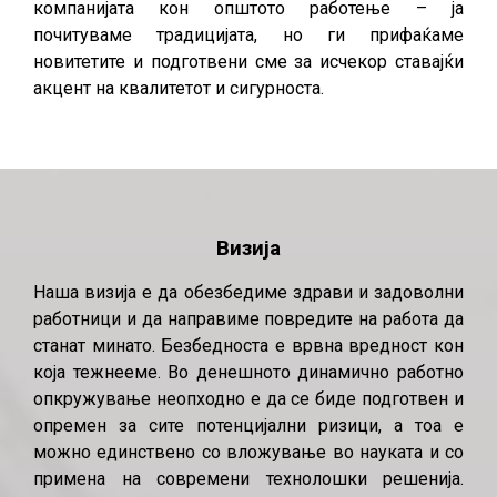
компанијата кон општото работење – ја
почитуваме традицијата, но ги прифаќаме
новитетите и подготвени сме за исчекор ставајќи
акцент на квалитетот и сигурноста.
Визија
Наша визија е да обезбедиме здрави и задоволни
работници и да направиме повредите на работа да
станат минато. Безбедноста е врвна вредност кон
која тежнееме. Во денешното динамично работно
опкружување неопходно е да се биде подготвен и
опремен за сите потенцијални ризици, а тоа е
можно единствено со вложување во науката и со
примена на современи технолошки решенија.