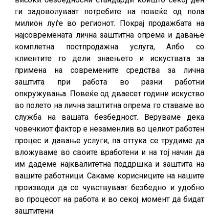
ги задоволуваат потребите на повеќе од пола
милион луѓе во регионот. Покрај продажбата на
најсовремената лична заштитна опрема и давање
комплетна постпродажна услуга, Албо со
клиентите го дели знаењето и искуствата за
примена на современите средства за лична
заштита при работа во разни работни
опкружувања. Повеќе од дваесет години искуство
во полето на лична заштитна опрема го ставаме во
служба на вашата безбедност. Веруваме дека
човечкиот фактор е незаменлив во целиот работен
процес и давање услуги, па оттука се трудиме да
вложуваме во своите вработени и на тој начин да
им дадеме најквалитетна поддршка и заштита на
вашите работници. Сакаме корисниците на нашите
производи да се чувствуваат безбедно и удобно
во процесот на работа и во секој момент да бидат
заштитени.