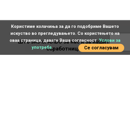
Користиме колачиња за да го подобриме Вашето
искуство во прегледувањето. Со користењето на
оваа страница, давате Ваша согласност.
Услови за
Што значи АЛБО за нас и за нашите
употреба
.
Се согласувам
соработници?
Активност:
ние сме сигурни, професионални, квалитетни,
точни и го ставаме нашето знаење во служба на
вашата безбедност.
Лидерство:
ги следиме светските и воведуваме нови
трендови во нашиот регион, иновативни сме, а
нашата цел е и понатаму заедно со вас да растеме
и да се развиваме.