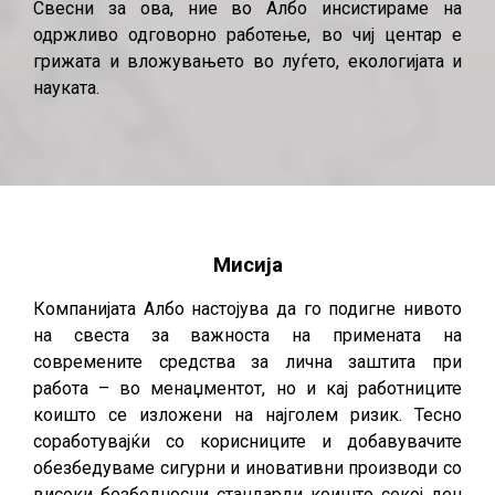
Свесни за ова, ние во Албо инсистираме на
одржливо одговорно работење, во чиј центар е
грижата и вложувањето во луѓето, екологијата и
науката.
Mисија
Компанијата Албо настојува да го подигне нивото
на свеста за важноста на примената на
современите средства за лична заштита при
работа – во менаџментот, но и кај работниците
коишто се изложени на најголем ризик. Тесно
соработувајќи со корисниците и добавувачите
обезбедуваме сигурни и иновативни производи со
високи безбедносни стандарди коишто секој ден