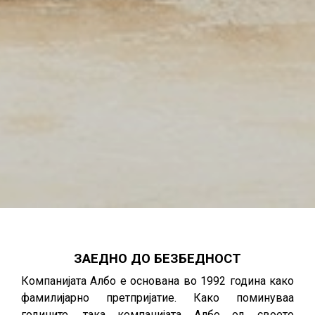
ЗАЕДНО ДО БЕЗБЕДНОСТ
Компанијата Албо е основана во 1992 година како
фамилијарно претпријатие. Како поминуваа
годините, така компанијата Албо од своето