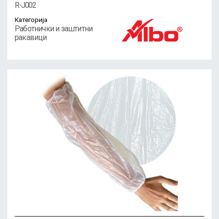
R-J002
Категорија
Работнички и заштитни
ракавици