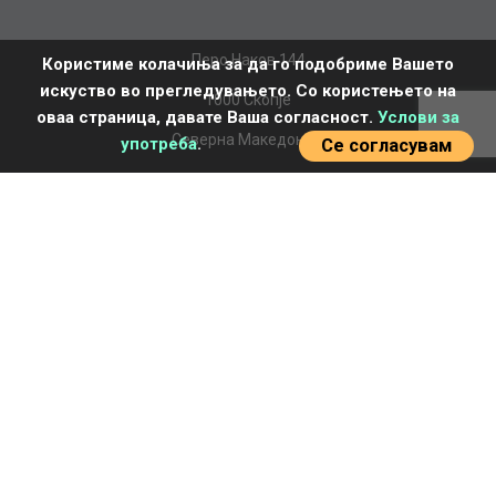
Перо Наков 144
Користиме колачиња за да го подобриме Вашето
искуство во прегледувањето. Со користењето на
1000 Скопје
оваа страница, давате Ваша согласност.
Услови за
Северна Македонија
употреба
.
Се согласувам
+389 2 277 7770
office.mk@albo.biz
НАСЛОВНА
ЗА НАС
AСОРТИМАН
ДОПОЛНИТЕЛНИ УСЛУГИ
НОВОСТИ И БЛОГ
KOНТАКТ
ПОДДРШКА