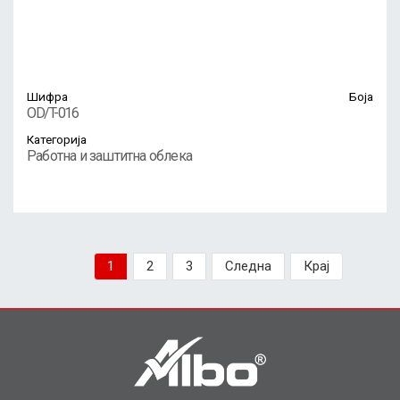
Шифра
Боја
OD/T-016
Категорија
Работна и заштитна облека
1
2
3
Следна
Крај