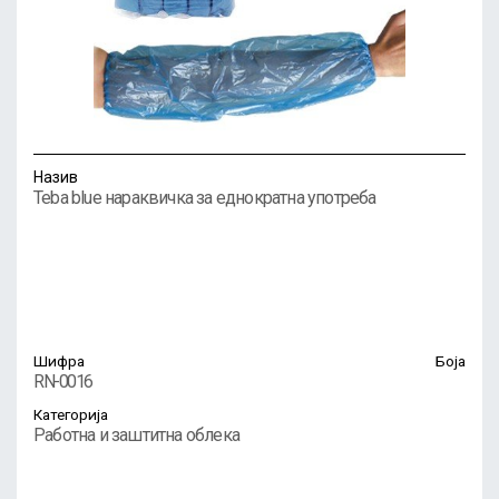
Назив
Teba blue нараквичка за еднократна употреба
Шифра
Боја
RN-0016
Категорија
Работна и заштитна облека