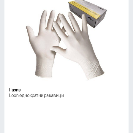
Назив
Loon еднократни ракавици