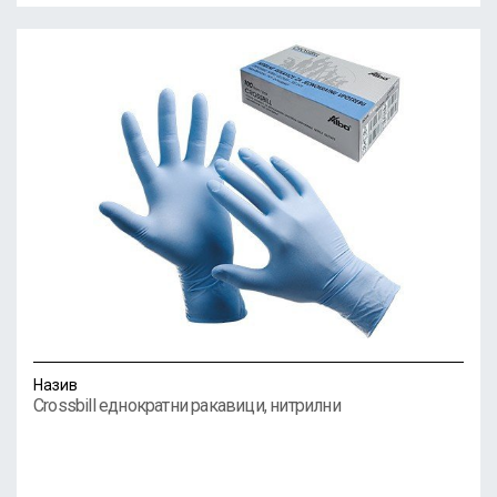
Назив
Crossbill еднократни ракавици, нитрилни