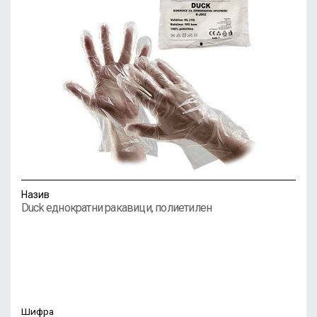
Назив
Duck еднократни ракавици, полиетилен
Шифра