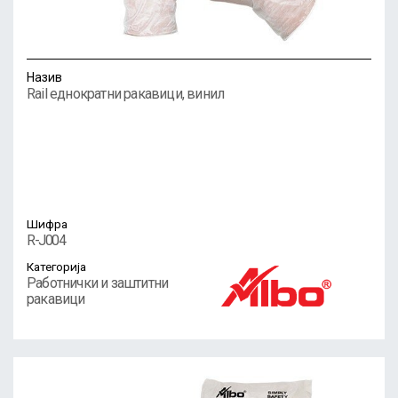
Назив
Rail еднократни ракавици, винил
Шифра
R-J004
Категорија
Работнички и заштитни
ракавици