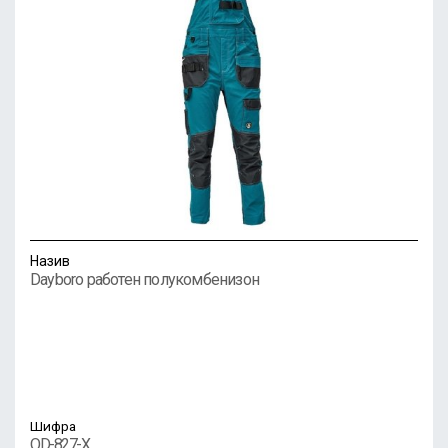
Назив
Dayboro работен полукомбенизон
Шифра
OD-827-X