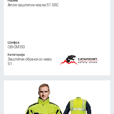
Назив
Arrow заштитни чевли S1 SRC
Шифра
OB-CM130
Категорија
Заштитни обувки со ниво
S1