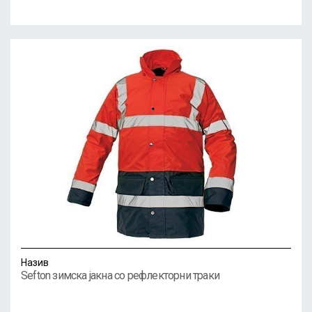
Назив
Sefton зимска јакна со рефлекторни траки