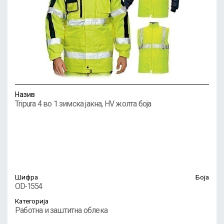
Назив
Tripura 4 во 1 зимска јакна, HV жолта боја
Шифра
Боја
OD-1554
Категорија
Работна и заштитна облека