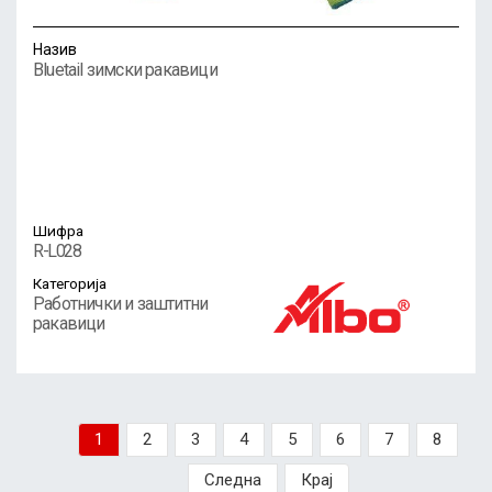
Назив
Bluetail зимски ракавици
Шифра
R-L028
Категорија
Работнички и заштитни
ракавици
1
2
3
4
5
6
7
8
Следна
Крај