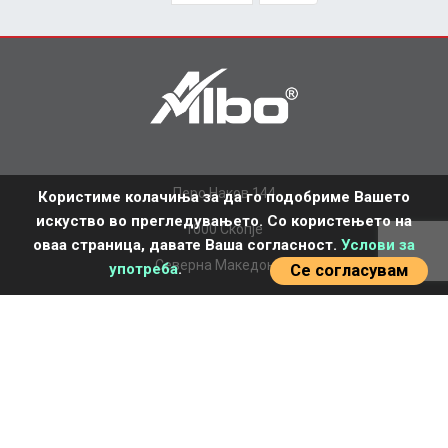
Перо Наков 144
Користиме колачиња за да го подобриме Вашето
искуство во прегледувањето. Со користењето на
1000 Скопје
оваа страница, давате Ваша согласност.
Услови за
Северна Македонија
употреба
.
Се согласувам
+389 2 277 7770
office.mk@albo.biz
НАСЛОВНА
ЗА НАС