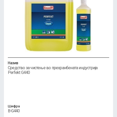
Назив
Средство за чистење во прехранбената индустрија
Perfekt G440
Шифра
B-G440