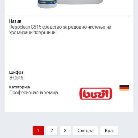
Назив
Resoclean G515 средство за редовно чистење на
хромирани површини
Шифра
B-G515
Категорија
Професионална хемија
1
2
3
Следна
Крај