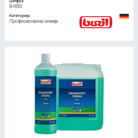
Шифра
B-IR30
Категорија
Професионална хемија