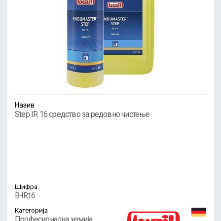
Назив
Step IR 16 средство за редовно чистење
Шифра
B-IR16
Категорија
Професионална хемија