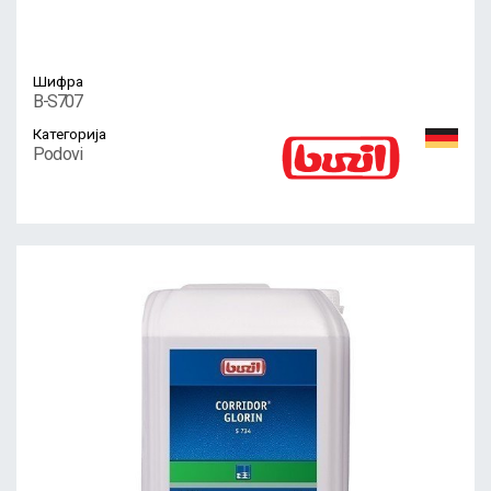
Шифра
B-S707
Категорија
Podovi