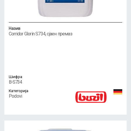
Назив
Corridor Glorin S734, сјаен премаз
Шифра
B-S734
Категорија
Podovi