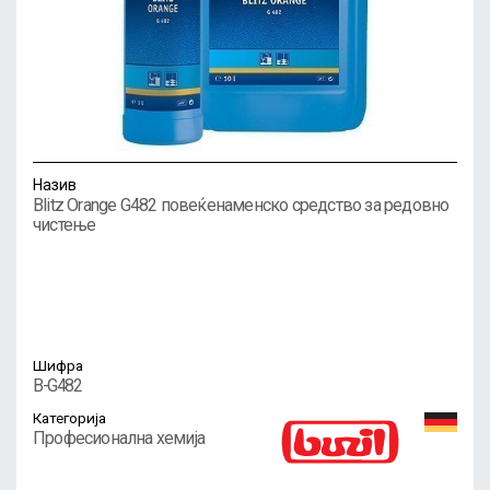
Назив
Blitz Orange G482 повеќенаменско средство за редовно
чистење
Шифра
B-G482
Категорија
Професионална хемија