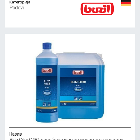
Категорија
Podovi
Назив
Blitz Citro G481 повеќенаменско средство за редовно