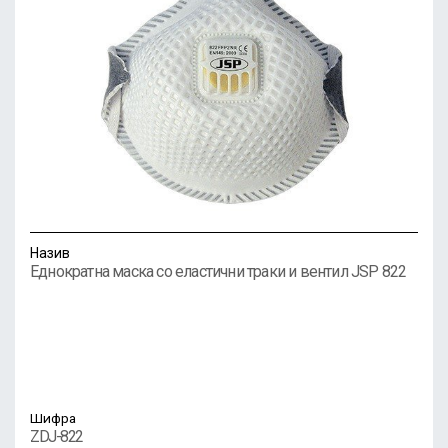
Назив
Еднократна маска со еластични траки и вентил JSP 822
Шифра
ZDJ-822