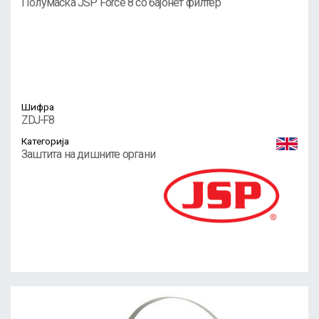
Полумаска JSP Force 8 со бајонет филтер
Шифра
ZDJ-F8
Категорија
Заштита на дишните органи