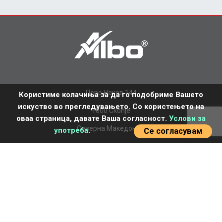
Перо Наков 144
Користиме колачиња за да го подобриме Вашето
искуство во прегледувањето. Со користењето на
1000 Скопје
оваа страница, давате Ваша согласност.
Услови за
Северна Македонија
употреба
.
Се согласувам
+389 2 277 7770
office.mk@albo.biz
НАСЛОВНА
ЗА НАС