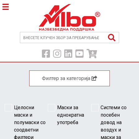
Филтер за категорија
Целосни
Маски за
Системи со
маски и
еднократна
посебен
полумаски со
употреба
довод на
соодветни
воздух и
филтери
маски за