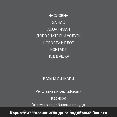
НАСЛОВНА
ЗА НАС
AСОРТИМАН
ДОПОЛНИТЕЛНИ УСЛУГИ
НОВОСТИ И БЛОГ
KOНТАКТ
ПОДДРШКА
ВАЖНИ ЛИНКОВИ
Регулатива и сертификати
Кариера
Упатство за добивање понуда
Услови за користење на веб - страницата
Користиме колачиња за да го подобриме Вашето