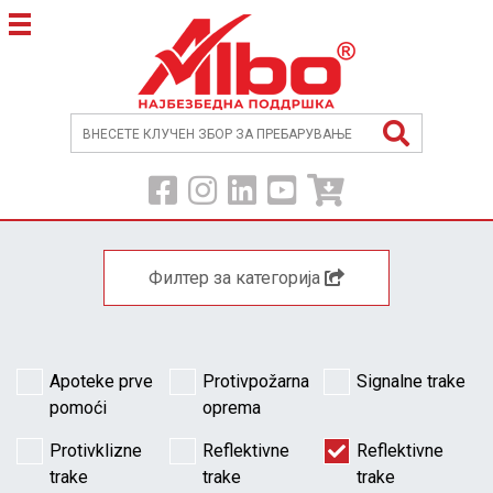
Филтер за категорија
Apoteke prve
Protivpožarna
Signalne trake
pomoći
oprema
Protivklizne
Reflektivne
Reflektivne
trake
trake
trake