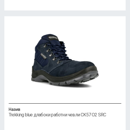
Назив
Trekking blue длабоки работни чевли CK57 O2 SRC