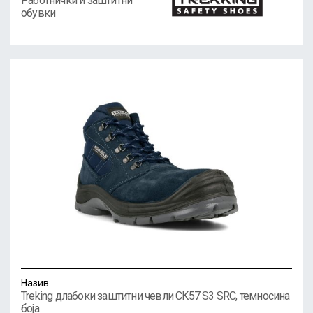
Работнички и заштитни
обувки
Назив
Treking длабоки заштитни чевли CK57 S3 SRC, темносина
боја