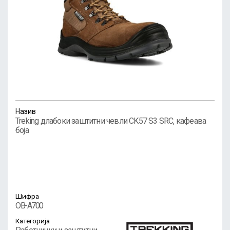
Назив
Treking длабоки заштитни чевли CK57 S3 SRC, кафеава
боја
Шифра
OB-A700
Категорија