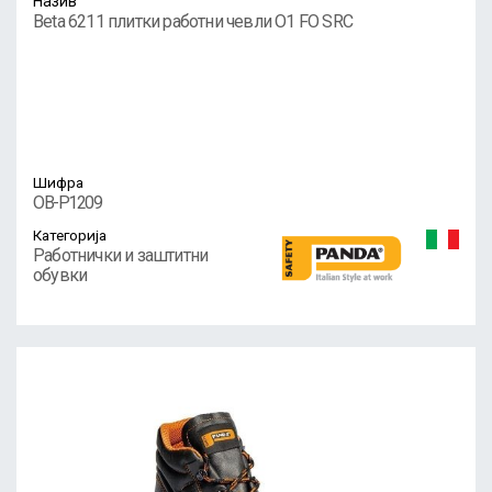
Назив
Beta 6211 плитки работни чевли O1 FO SRC
Шифра
OB-P1209
Категорија
Работнички и заштитни
обувки