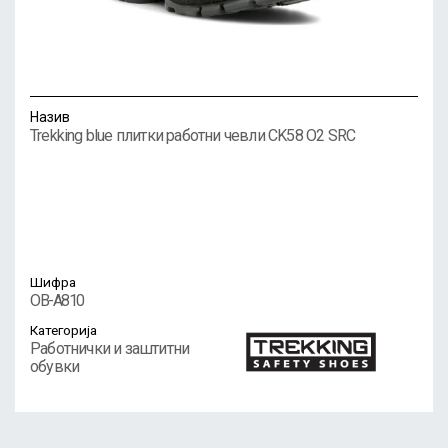
Назив
Trekking blue плитки работни чевли CK58 O2 SRC
Шифра
OB-A810
Категорија
Работнички и заштитни
обувки