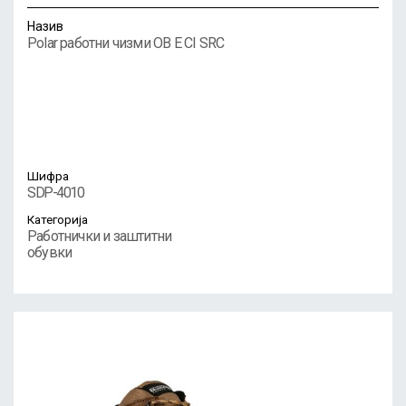
Назив
Polar работни чизми OB E CI SRC
Шифра
SDP-4010
Категорија
Работнички и заштитни
обувки