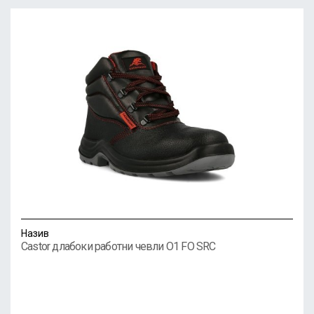
Назив
Castor длабоки работни чевли O1 FO SRC