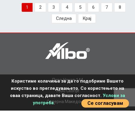
1
2
3
4
5
6
7
8
Следна
Крај
Перо Наков 144
Користиме колачиња за да го подобриме Вашето
искуство во прегледувањето. Со користењето на
1000 Скопје
оваа страница, давате Ваша согласност.
Услови за
Северна Македонија
употреба
.
Се согласувам
+389 2 277 7770
office.mk@albo.biz