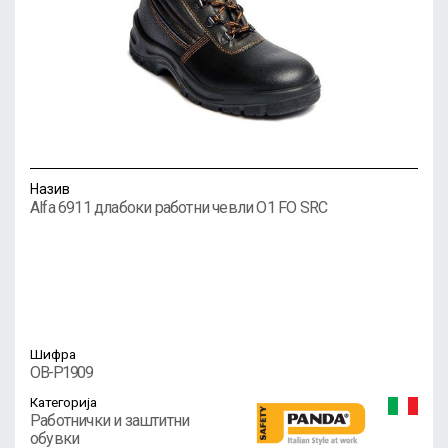
Назив
Alfa 6911 длабоки работни чевли O1 FO SRC
Шифра
OB-P1909
Категорија
Работнички и заштитни
обувки