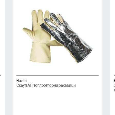
Назив
Скауп АЛ топлоотпорни ракавици