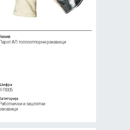
Назив
Парот АЛ топлоотпорни ракавици
Шифра
R-TI005
Категорија
Работнички и заштитни
ракавици