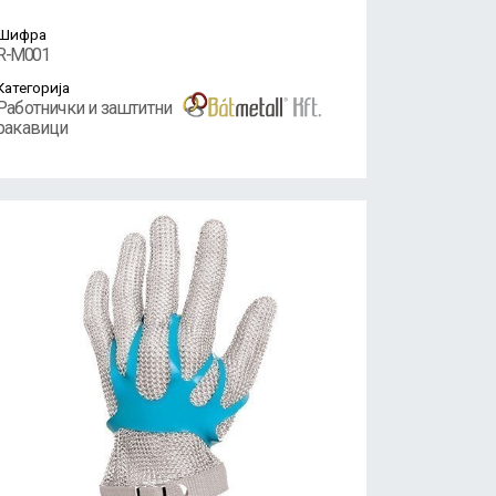
Шифра
R-M001
Категорија
Работнички и заштитни
ракавици