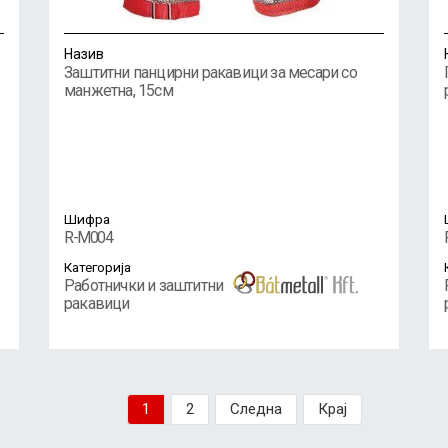
Назив
Заштитни панцирни ракавици за месари со
манжетна, 15см
Шифра
R-M004
Категорија
Работнички и заштитни
ракавици
1
2
Следна
Крај