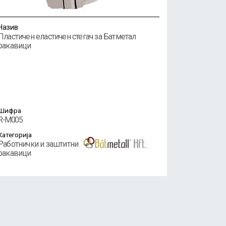
Назив
Пластичен еластичен стегач за Батметал
ракавици
Шифра
R-M005
Категорија
Работнички и заштитни
ракавици