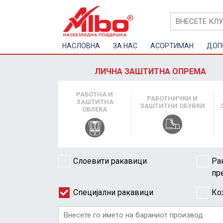
НАСЛОВНА
ЗА НАС
AСОРТИМАН
ДОП
ЛИЧНА ЗАШТИТНА ОПРЕМА
РАБОТНА И
РАБОТНИЧКИ И
ЗАШТИТНА
ЗАШТИТНИ ОБУВКИ
ОБЛЕКА
Слоевити ракавици
Ра
пр
Специјални ракавици
Ко