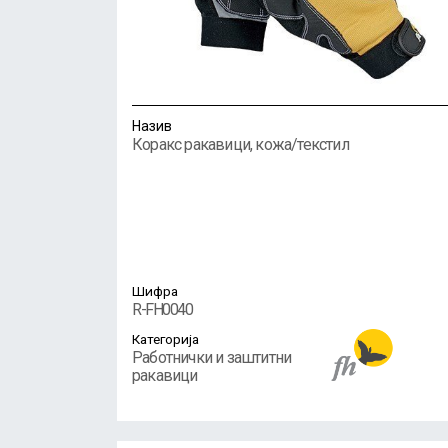
Назив
Коракс ракавици, кожа/текстил
Шифра
R-FH0040
Категорија
Работнички и заштитни
ракавици