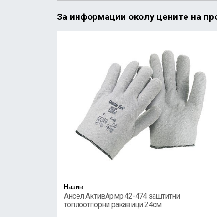
За информации околу цените на про
Назив
Ансел АктивАрмр 42-474 заштитни
топлоотпорни ракавици 24см