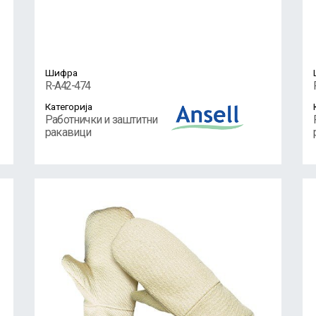
Шифра
R-A42-474
Категорија
Работнички и заштитни
ракавици