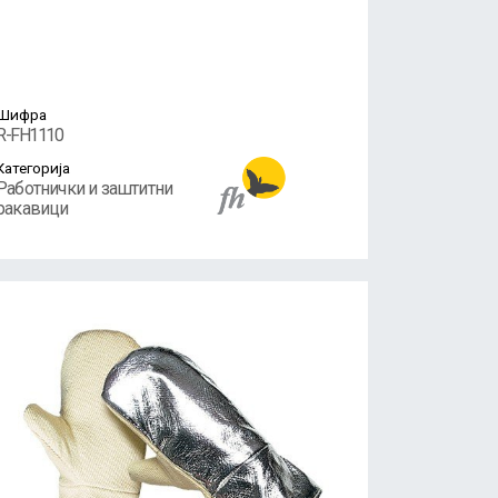
Шифра
R-FH1110
Категорија
Работнички и заштитни
ракавици