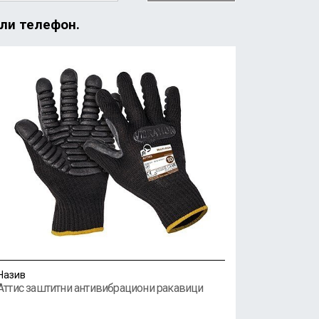
или телефон.
Назив
Аттис заштитни антивибрациони ракавици