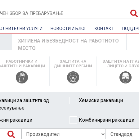
ОЛНИТЕЛНИ УСЛУГИ
НОВОСТИ И БЛОГ
KOНТАКТ
ПОДДР
ХИГИЕНА И БЕЗБЕДНОСТ НА РАБОТНОТО
МЕСТО
РАБОТНИЧКИ И
ЗАШТИТА НА
ЗАШТИТА НА ГЛА
ЗАШТИТНИ РАКАВИЦИ
ДИШНИТЕ ОРГАНИ
ЛИЦЕТО И СЛУ
кавици за заштита од
Хемиски ракавици
есекување
жни ракавици
Комбинирани ракавици