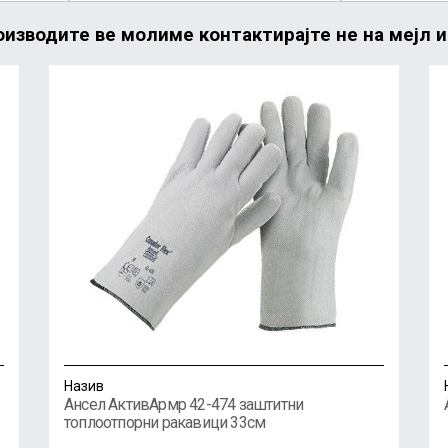
изводите ве молиме контактирајте не на мејл 
Назив
Ансел АктивАрмр 42-474 заштитни
топлоотпорни ракавици 33см