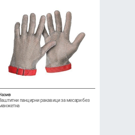
Назив
Заштитни панцирни ракавици за месари без
манжетна