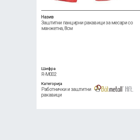
Назив
Заштитни панцирни ракавици за месари со
манжетна, 8см
Шифра
R-M002
Категорија
Работнички и заштитни
ракавици