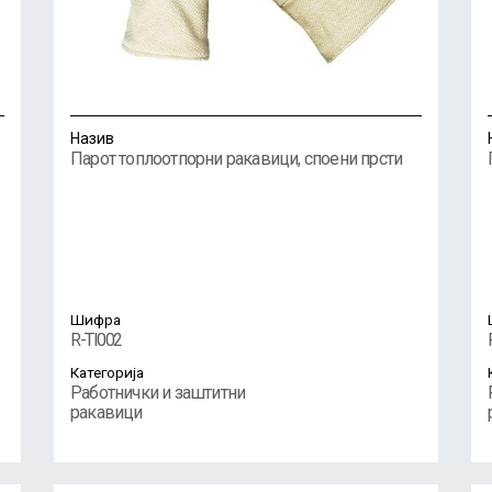
Назив
Парот топлоотпорни ракавици, споени прсти
Шифра
R-TI002
Категорија
Работнички и заштитни
ракавици