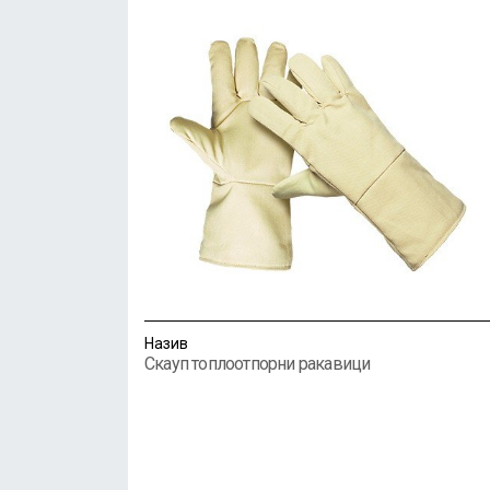
Назив
Скауп топлоотпорни ракавици