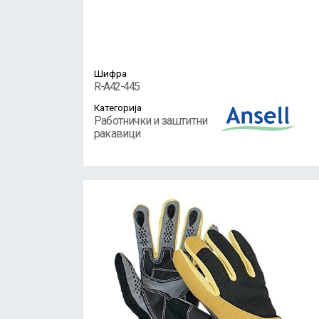
Шифра
R-A42-445
Категорија
Работнички и заштитни
ракавици